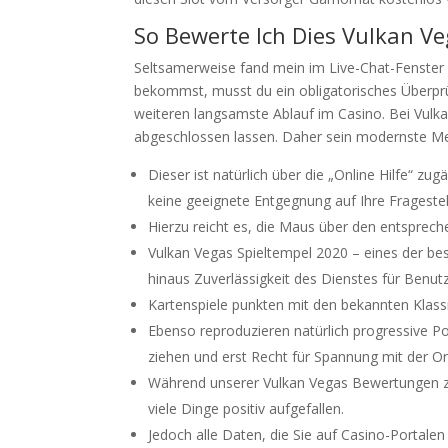
So Bewerte Ich Dies Vulkan V
Seltsamerweise fand mein im Live-Chat-Fenster 
bekommst, musst du ein obligatorisches Überpr
weiteren langsamste Ablauf im Casino. Bei Vulk
abgeschlossen lassen. Daher sein modernste Met
Dieser ist natürlich über die „Online Hilfe“ zu
keine geeignete Entgegnung auf Ihre Fragestel
Hierzu reicht es, die Maus über den entsprech
Vulkan Vegas Spieltempel 2020 – eines der best
hinaus Zuverlässigkeit des Dienstes für Benutz
Kartenspiele punkten mit den bekannten Klass
Ebenso reproduzieren natürlich progressive Po
ziehen und erst Recht für Spannung mit der On
Während unserer Vulkan Vegas Bewertungen zu
viele Dinge positiv aufgefallen.
Jedoch alle Daten, die Sie auf Casino-Portal