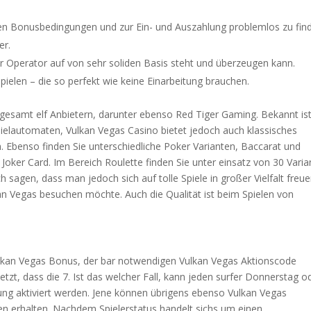
en Bonusbedingungen und zur Ein- und Auszahlung problemlos zu fin
er.
ner Operator auf von sehr soliden Basis steht und überzeugen kann.
spielen – die so perfekt wie keine Einarbeitung brauchen.
nsgesamt elf Anbietern, darunter ebenso Red Tiger Gaming. Bekannt is
pielautomaten, Vulkan Vegas Casino bietet jedoch auch klassisches
n. Ebenso finden Sie unterschiedliche Poker Varianten, Baccarat und
 Joker Card. Im Bereich Roulette finden Sie unter einsatz von 30 Vari
 sagen, dass man jedoch sich auf tolle Spiele in großer Vielfalt freu
n Vegas besuchen möchte. Auch die Qualität ist beim Spielen von
Vulkan Vegas Bonus, der bar notwendigen Vulkan Vegas Aktionscode
zt, dass die 7. Ist das welcher Fall, kann jeden surfer Donnerstag o
ng aktiviert werden. Jene können übrigens ebenso Vulkan Vegas
n erhalten. Nachdem Spielerstatus handelt sichs um einen