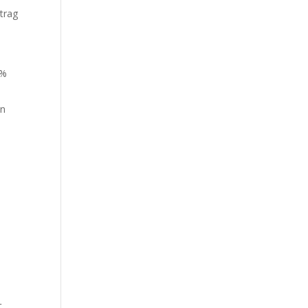
trag
0%
an
 ,