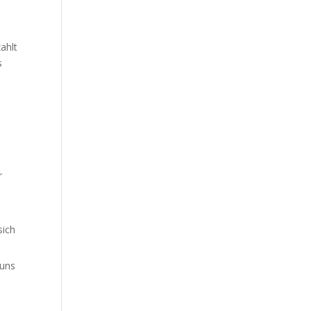
ahlt
s
r
sich
 uns