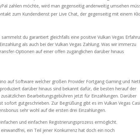
Pal zahlen möchte, wird man gegenseitig anderweitig umsehen müs
ntakt zum Kundendienst per Live Chat, der gegenseitig mit einem Kli
mmelst du garantiert gleichfalls eine positive Vulkan Vegas Erfahru
Einzahlung als auch bei der Vulkan Vegas Zahlung. Was wir immerzu
ransfer-Optionen auf einer offen zugänglichen darüber hinaus
asino auf Software welcher großen Provider Fortgang Gaming und Net
roduziert darüber hinaus sind bekannt dafür, die besten herauf der
 zusätzlichen Bearbeitungsgebühren jetzt für Einzahlungen. Darüber
st sofort gutgeschrieben. Zur Begrüßung gibt es im Vulkan Vegas Cas
ensbonus sehr wohl auf die ersten drei Einzahlungen.
einfachen und einfachen Registrierungsprozess ermöglicht.
 einwandfrei, ein Teil jener Konkurrenz hat doch ein noch