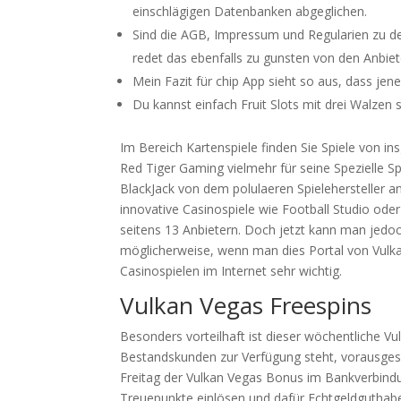
einschlägigen Datenbanken abgeglichen.
Sind die AGB, Impressum und Regularien zu d
redet das ebenfalls zu gunsten von den Anbiet
Mein Fazit für chip App sieht so aus, dass je
Du kannst einfach Fruit Slots mit drei Walzen 
Im Bereich Kartenspiele finden Sie Spiele von i
Red Tiger Gaming vielmehr für seine Spezielle S
BlackJack von dem polulaeren Spielehersteller a
innovative Casinospiele wie Football Studio oder
seitens 13 Anbietern. Doch jetzt kann man jedoch
möglicherweise, wenn man dies Portal von Vulka
Casinospielen im Internet sehr wichtig.
Vulkan Vegas Freespins
Besonders vorteilhaft ist dieser wöchentliche 
Bestandskunden zur Verfügung steht, vorausgeset
Freitag der Vulkan Vegas Bonus im Bankverbindu
Treuepunkte einlösen und dafür Echtgeldguthabe