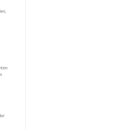
den,
t
anten
en
der