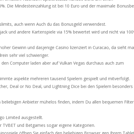
%. Die Mindesteinzahlung ist bei 10 Euro und der maximale Bonusbe
slimits, auch wenn Auch du das Bonusgeld verwendest.
kjack und andere Kartenspiele via 15% bewertet wird und nicht via 10
g hoher Gewinn und dasjenige Casino lizenziert in Curacao, da sieht m
ein sehr viel schwieriger.
n den Computer laden aber auf Vulkan Vegas durchaus auch zum
mmte aspekte mehreren tausend Spielern gespielt und mitverfolgt.
er, Deal or No Deal, und Lightning Dice bei den Spielern besonders
 beliebigen Anbieter mühelos finden, indem Du allen bequemen Filter
go Limited ausgestellt.
eter TVBET und Betgames sogar eigene Kategorien.
sinospiele öffnen Sie einfach den beliebigen Browser gen Ihrem Tablet