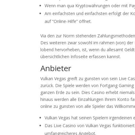
Wenn man qua Kryptowährungen oder mit Pay
Am einfachsten und einfachsten erfolgt der Ko
auf “Online-Hilfe” öffnet.
Via den zur Norm stehenden Zahlungsmethoden sa
Des weiteren zwar sowohl im rahmen (von) der 
lobend hervorheben, ist, wenn du allesamt Geldt
übersichtlichen Infoseite erfassen kannst.
Anbieter
Vulkan Vegas greift zu gunsten von sein Live C
zurück. Die Spiele werden von Fortgang Gaming p
ganzen Erde zu sein. Dies Casino erhebt niemals
hinaus werden alle Einzahlungen Ihrem Konto fa
online zu gunsten von alle Spieler das Willkomm
Vulkan Vegas hat seinen Spielern irgendeinen 
Das Live Casino von Vulkan Vegas funktioniert
umfangreicheres Angebot.