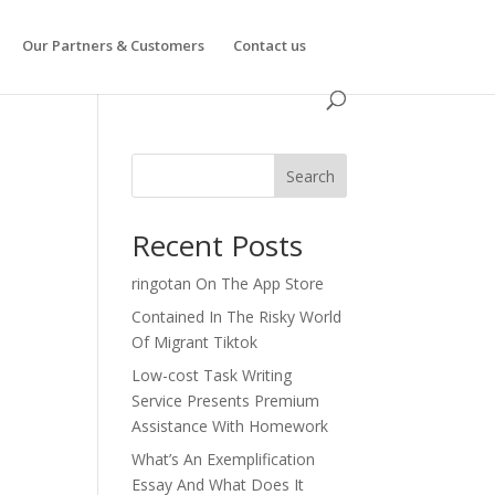
Our Partners & Customers
Contact us
Search
Recent Posts
‎ringotan On The App Store
Contained In The Risky World
Of Migrant Tiktok
Low-cost Task Writing
Service Presents Premium
Assistance With Homework
What’s An Exemplification
Essay And What Does It