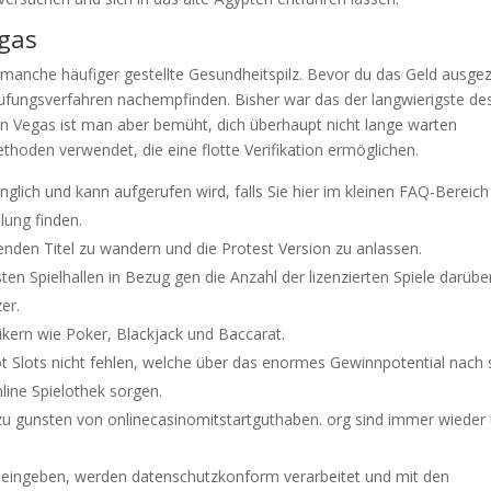
egas
manche häufiger gestellte Gesundheitspilz. Bevor du das Geld ausgez
üfungsverfahren nachempfinden. Bisher war das der langwierigste de
an Vegas ist man aber bemüht, dich überhaupt nicht lange warten
hoden verwendet, die eine flotte Verifikation ermöglichen.
gänglich und kann aufgerufen wird, falls Sie hier im kleinen FAQ-Bereich
lung finden.
enden Titel zu wandern und die Protest Version zu anlassen.
en Spielhallen in Bezug gen die Anzahl der lizenzierten Spiele darübe
er.
ikern wie Poker, Blackjack und Baccarat.
t Slots nicht fehlen, welche über das enormes Gewinnpotential nach 
line Spielothek sorgen.
 gunsten von onlinecasinomitstartguthaben. org sind immer wieder
en eingeben, werden datenschutzkonform verarbeitet und mit den