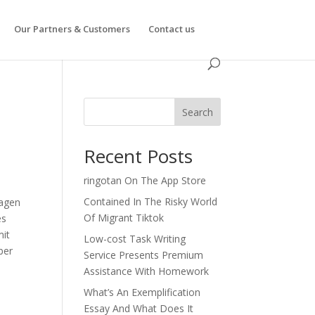
Our Partners & Customers
Contact us
Search
Recent Posts
‎ringotan On The App Store
Contained In The Risky World
ragen
Of Migrant Tiktok
es
mit
Low-cost Task Writing
ber
Service Presents Premium
Assistance With Homework
What’s An Exemplification
Essay And What Does It