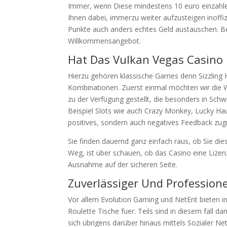
Immer, wenn Diese mindestens 10 euro einzahle
Ihnen dabei, immerzu weiter aufzusteigen inoffiz
Punkte auch anders echtes Geld austauschen. Be
Willkommensangebot.
Hat Das Vulkan Vegas Casino 
Hierzu gehören klassische Games denn Sizzling H
Kombinationen. Zuerst einmal möchten wir die W
zu der Verfügung gestellt, die besonders in Schw
Beispiel Slots wie auch Crazy Monkey, Lucky Haun
positives, sondern auch negatives Feedback zug
Sie finden dauernd ganz einfach raus, ob Sie di
Weg, ist über schauen, ob das Casino eine Lizen
Ausnahme auf der sicheren Seite.
Zuverlässiger Und Profession
Vor allem Evolution Gaming und NetEnt bieten in
Roulette Tische fuer. Teils sind in diesem fall 
sich übrigens darüber hinaus mittels Sozialer N