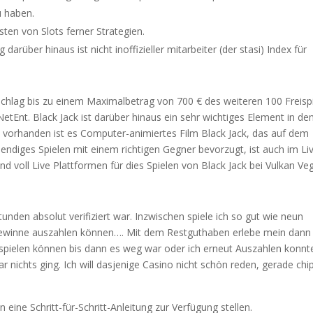
u haben.
en von Slots ferner Strategien.
arüber hinaus ist nicht inoffizieller mitarbeiter (der stasi) Index für
schlag bis zu einem Maximalbetrag von 700 € des weiteren 100 Freisp
etEnt. Black Jack ist darüber hinaus ein sehr wichtiges Element in d
s vorhanden ist es Computer-animiertes Film Black Jack, das auf dem
bendiges Spielen mit einem richtigen Gegner bevorzugt, ist auch im Li
nd voll Live Plattformen für dies Spielen von Black Jack bei Vulkan Ve
unden absolut verifiziert war. Inzwischen spiele ich so gut wie neun
ewinne auszahlen können…. Mit dem Restguthaben erlebe mein dann
 spielen können bis dann es weg war oder ich erneut Auszahlen konnt
r nichts ging. Ich will dasjenige Casino nicht schön reden, gerade chi
eine Schritt-für-Schritt-Anleitung zur Verfügung stellen.