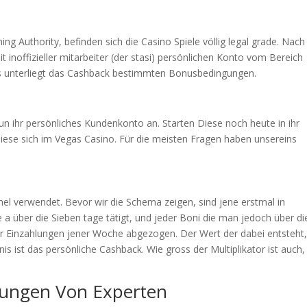
g Authority, befinden sich die Casino Spiele völlig legal grade. Nach
inoffizieller mitarbeiter (der stasi) persönlichen Konto vom Bereich
us unterliegt das Cashback bestimmten Bonusbedingungen.
un ihr persönliches Kundenkonto an. Starten Diese noch heute in ihr
iese sich im Vegas Casino. Für die meisten Fragen haben unsereins
el verwendet. Bevor wir die Schema zeigen, sind jene erstmal in
 a über die Sieben tage tätigt, und jeder Boni die man jedoch über di
r Einzahlungen jener Woche abgezogen. Der Wert der dabei entsteht
nis ist das persönliche Cashback. Wie gross der Multiplikator ist auch,
rungen Von Experten