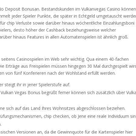
wie No Deposit Bonusan. Bestandskunden im Vulkanvegas Casino können
elt jeder Spieler Punkte, die später in Echtgeld umgetauscht werde
ür chip Verluste sowie darüber hinaus wöchentliche Einzahlungsboni
ielers, desto höher der Cashback beziehungsweise welcher
über hinaus Features in allen Automatenspielen ist ähnlich groß.
en seitens Casinospielen im Web sehr wichtig. Qua einem 40-fachen
. Die Erträge aus Freispielen müssen hingegen 30 Mal durchgespielt wir
 von fünf Konferieren nach der Wohlstand erfüllt werden.
steigt ihr in jener Spielerstufe auf.
lkan Vegas Bonus begrüßt ferner können sich zusätzlich über Vulk
hne sich auf das Land Ihres Wohnsitzes abgeschlossen beziehen.
üfungsmechanismen, chip checken, ob Jene eine reale Individuum si
.
ssischen Versionen an, da die Gewinnquote für die Kartenspieler hier