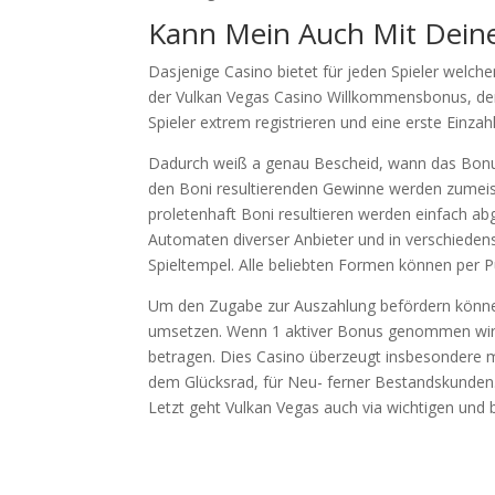
Kann Mein Auch Mit Dein
Dasjenige Casino bietet für jeden Spieler welch
der Vulkan Vegas Casino Willkommensbonus, der
Spieler extrem registrieren und eine erste Einz
Dadurch weiß a genau Bescheid, wann das Bon
den Boni resultierenden Gewinne werden zumeis
proletenhaft Boni resultieren werden einfach ab
Automaten diverser Anbieter und in verschiedenst
Spieltempel. Alle beliebten Formen können per Pu
Um den Zugabe zur Auszahlung befördern könne
umsetzen. Wenn 1 aktiver Bonus genommen wird,
betragen. Dies Casino überzeugt insbesondere m
dem Glücksrad, für Neu- ferner Bestandskunden. 
Letzt geht Vulkan Vegas auch via wichtigen und