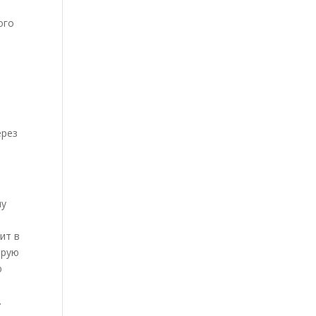
ого
ерез
му
ит в
орую
ю
.