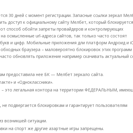
тся 30 дней с момент регистрации. Запасные ссылки зеркал Мел
ить доступ к официальному сайту Мелбет, который блокируетс
тот способ обойти запреты провайдеров и контролирующих
на осмысленные url-адреса сайтов, так только часто состоят
 букв и цифр. Мобильные приложения дли платформ Андроид и i
в обходных браузера – маловероятно блокировок этих программ
 часто обновлять приложение например скачивать актуальный 
кам предоставила нее БК — Мелбет зеркало сайта.
акте» и «Одноклассники».
ru – это легальная контора на территории ФЕДЕРАЛЬНЫМ, имею
, не подвергается блокировкам и гарантирует пользователям
з возникшей ситуации.
авки на спорт же другие азартные игры запрещены.