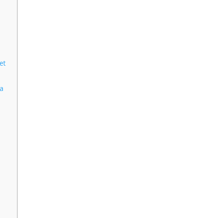
о
et
а