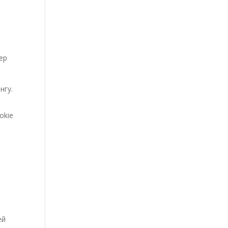
х
ер
нгу.
okie
ей