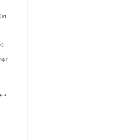
бет
я
OS
софт
щая