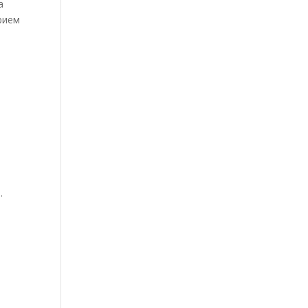
а
рием
.