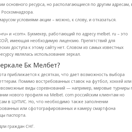
и основного ресурса, но располагающиеся по другим адресам, 
 Роскомнадзора.
русом условиями акции – можно, к слову, и отказаться.
«ru» и «com». Букмекер, работающий по адресу melbet. ru – это
КОЙ, имеющая необходимую лицензию. Препятствий для
ских доступа к этому сайту нет. Словом из самых известных
есурсу являлась использование зеркал.
Зеркале Бк Мелбет?
рта приближается к десятках, что дает возможность выбора
еттерам. Помимо востребованных ставок на футбол, хоккей или
севозможные виды соревнований — например, мировые турниры 
дании нового профиля на Melbet. com российским клиентам но
 сам в ЦУПИС. Но, что необходимо также заполнении
ированных или сфотографированных и камеру смартфона
цы паспорта.
дли граждан СНГ.