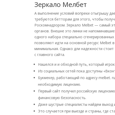
Зеркало Мелбет
А выполнение условий вопреки отыгрышу дае
требуются бетторам для этого, чтобы получ
Роскомнадзором. Зеркало Melbet — самый э
органов. Внешне это линки не напоминавшие 
одного набора специально сгенерированных
позволяют идти на основной ресурс Melbet 
минимальная. Однако дли надежности стоит
с главного сайта.
Нашелся и и обходной путь, который игро
Из социальных сетей пока доступны «Вконт
Букмекер, работающий по адресу melbet. 
необходимую лицензию.
Первый сайт получил российскую лицензию
финансовую безопасность.
Даже шустрые специалисты найдем выход и
Это случается при выезде и страны, где ст