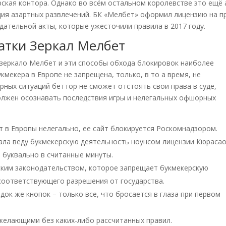
ская контора. Однако во всём остальном королевстве это ещё 
ция азартных развлечений. БК «Мелбет» оформил лицензию на п
дательной акты, которые ужесточили правила в 2017 году.
атки Зеркал Мелбет
 зеркало Мелбет и эти способы обхода блокировок наиболее
кмекера в Европе не запрещена, только, в то а время, не
рных ситуаций беттор не сможет отстоять свои права в суде,
должен осознавать последствия игры и нелегальных офшорных
 в Европы нелегально, ее сайт блокируется Роскомнадзором.
ала веду букмекерскую деятельность ноунсом лицензии Кюрасао
 буквально в считанные минуты.
ким законодательством, которое запрещает букмекерскую
соответствующего разрешения от государства.
ок же кнопок – только все, что бросается в глаза при первом
желающими без каких-либо рассчитанных правил.