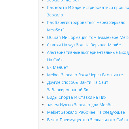
Как войти И Зарегистрироваться прошл
Зеркало
Как Зарегистрироваться Через Зеркало
Мелбет?
Общая Информация том Букмекере Melb
Ставки На Футбол На Зеркале Мелбет
Альтернативные экспериентальные Вход
На Сайт
Бк Мелбет
Melbet Зеркало Вход Через Вконтакте
Другие способы Зайти На Сайт
Заблокированной Бк
Виды Спорта И Ставки на Них
зачем Нужно Зеркало дли Мелбет
Melbet Зеркало Рабочее На следующее
В чем Преимущества Зеркального Сайта