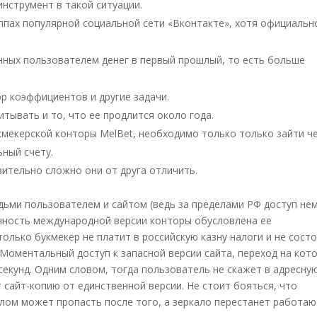
инструмент в такой ситуации.
уппах популярной социальной сети «Вконтакте», хотя официальн
нных пользователем денег в первый прошлый, то есть больше
р коэффициентов и другие задачи.
тывать и то, что ее продлится около года.
кмекерской конторы MelBet, необходимо только только зайти ч
ьный счету.
вительно сложно они от друга отличить.
дьми пользователем и сайтом (ведь за пределами РФ доступ не
онность международной версии конторы обусловлена ее
только букмекер не платит в российскую казну налоги и не состо
Моментальный доступ к запасной версии сайта, переход на кот
секунд. Одним словом, тогда пользователь не скажет в адресну
т сайт-копию от единственной версии. Не стоит бояться, что
елом может пропасть после того, а зеркало перестанет работаю