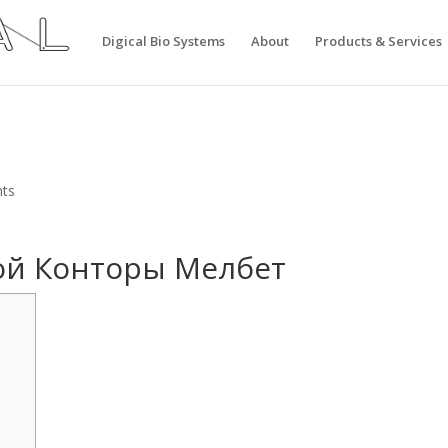
Digical Bio Systems
About
Products & Services
ts
ой Конторы Мелбет