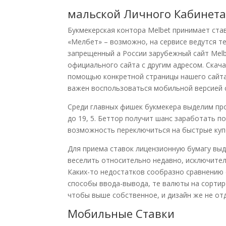
мальской Личного Кабинета
Букмекерская контора Melbet принимает ста
«Мелбет» – возможно, на сервисе ведутся т
запрещенный а России зарубежный сайт Melb
официального сайта с другим адресом. Скач
помощью конкретной страницы нашего сайта
важен воспользоваться мобильной версией 
Среди главных фишек букмекера выделим про
до 19, 5. Беттор получит шанс заработать 
возможность переключиться на быстрые куп
Для приема ставок лицензионную бумагу выд
веселить относительно недавно, исключител
Каких-то недостатков сообразно сравнению 
способы ввода-вывода, те валюты на сортир
чтобы выше собственное, и дизайн же не от
Мобильные Ставки