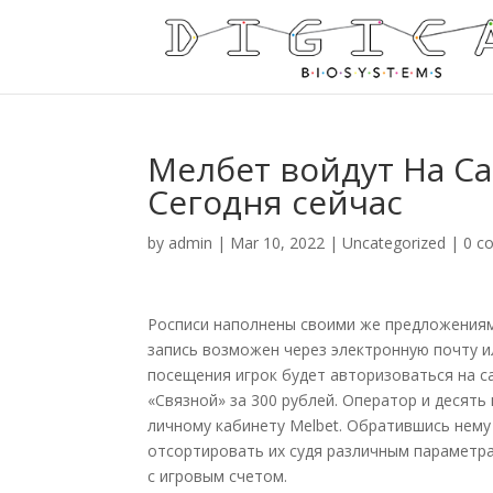
Мелбет войдут На С
Сегодня сейчас
by
admin
|
Mar 10, 2022
|
Uncategorized
|
0 c
Росписи наполнены своими же предложениям
запись возможен через электронную почту и
посещения игрок будет авторизоваться на с
«Связной» за 300 рублей. Оператор и десять
личному кабинету Melbet. Обратившись нему
отсортировать их судя различным параметра
с игровым счетом.