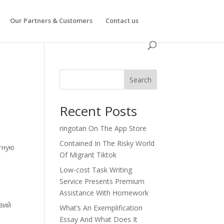
Our Partners & Customers
Contact us
Search
Recent Posts
‎ringotan On The App Store
Contained In The Risky World
тную
Of Migrant Tiktok
Low-cost Task Writing
Service Presents Premium
Assistance With Homework
е
вий
What’s An Exemplification
Essay And What Does It