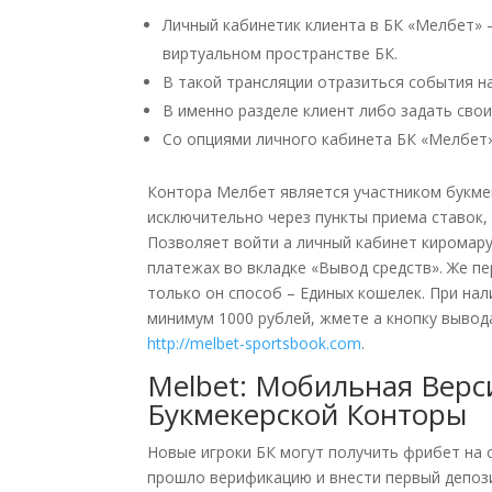
Личный кабинетик клиента в БК «Мелбет» 
виртуальном пространстве БК.
В такой трансляции отразиться события на
В именно разделе клиент либо задать сво
Со опциями личного кабинета БК «Мелбет»
Контора Мелбет является участником букмек
исключительно через пункты приема ставок,
Позволяет войти а личный кабинет киромар
платежах во вкладке «Вывод средств». Же п
только он способ – Единых кошелек. При на
минимум 1000 рублей, жмете а кнопку вывод
http://melbet-sportsbook.com
.
Melbet: Мобильная Верс
Букмекерской Конторы
Новые игроки БК могут получить фрибет на с
прошло верификацию и внести первый депози