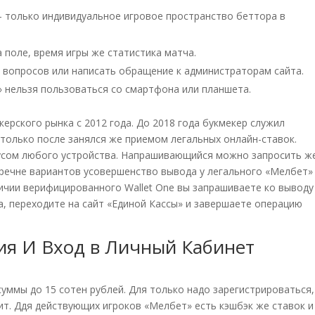
– только индивидуальное игровое пространство беттора в
 поле, время игры же статистика матча.
и вопросов или написать обращение к администраторам сайта.
 нельзя пользоваться со смартфона или планшета.
ерского рынка с 2012 года. До 2018 года букмекер служил
 только после занялся же приемом легальных онлайн-ставок.
усом любого устройства. Напрашивающийся можно запросить ж
еречне вариантов усовершенство вывода у легального «Мелбет»
личии верифицированного Wallet One вы запрашиваете ко выводу
а, переходите на сайт «Единой Кассы» и завершаете операцию
ия И Вход в Личный Кабинет
уммы до 15 сотен рублей. Для только надо зарегистрироваться,
т. Ддя действующих игроков «Мелбет» есть кэшбэк же ставок и