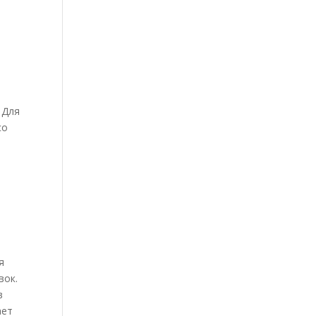
 Для
со
я
вок.
в
ает