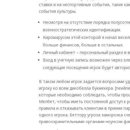
ставки и на неспортивные события, такие ка
события культуры.
Несмотря на отсутствие порядка полусотни
военностратегических идентификации.
Киромарусом этой конторой я начал весел
больше финансов, больше в остальных.
Личный кабинет – персональный раздел в 
Вход в учетную запись возможен через эле
следующие посещения игрок будет авториз
В таком любом игрок задается вопросами уд
игроку ко всем дикобелла букмекера. [newlin
которые необходимо соблюдать, чтобы проц
Мелбет, чтобы иметь постоянной доступ к р
правила и отказывать клиентам в приеме па
одного игрока. Беттору угроза заморозка сч
правоохранительными органами ноунсом фа