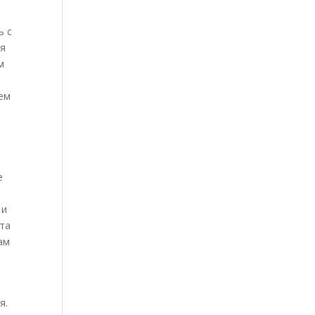
ь с
ля
м
нем
е
 и
йта
ам
я.