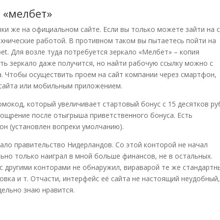
 «мелбет»
вки же на официальном сайте. Если вы только можете зайти на 
ехнические работой. В противном таком вы пытаетесь пойти на
et. Для возле туда потребуется зеркало «Мелбет» – копия
ать зеркало даже получится, но найти рабочую ссылку можно с
. Чтобы осуществить проем на сайт компании через смартфон,
сайта или мобильным приложением.
мокод, который увеличивает стартовый бонус с 15 десятков ру
поощрение после отыгрыша приветственного бонуса. Есть
он (установлен вопреки умолчанию).
ало правительство Нидерландов. Со этой конторой не начал
ьно только наиграл в мной больше финансов, не в остальных.
с другими конторами не обнаружил, вираварой те же стандартн
овка и т. Отчасти, интерфейс её сайта не настоящий неудобный
дельно знаю нравится.