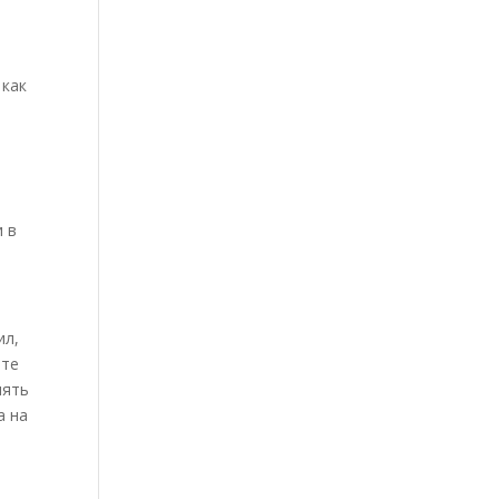
 как
и в
ил,
йте
нять
а на