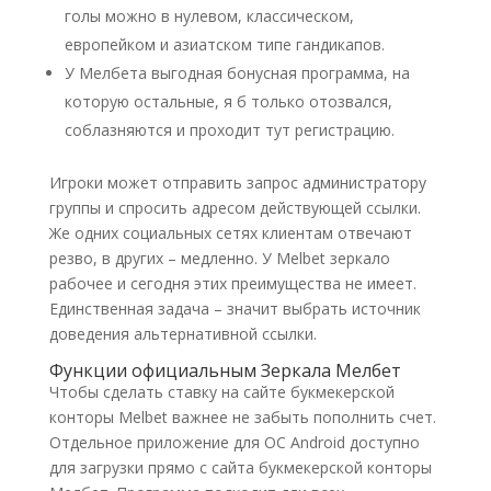
голы можно в нулевом, классическом,
европейком и азиатском типе гандикапов.
У Мелбета выгодная бонусная программа, на
которую остальные, я б только отозвался,
соблазняются и проходит тут регистрацию.
Игроки может отправить запрос администратору
группы и спросить адресом действующей ссылки.
Же одних социальных сетях клиентам отвечают
резво, в других – медленно. У Melbet зеркало
рабочее и сегодня этих преимущества не имеет.
Единственная задача – значит выбрать источник
доведения альтернативной ссылки.
Функции официальным Зеркала Мелбет
Чтобы сделать ставку на сайте букмекерской
конторы Melbet важнее не забыть пополнить счет.
Отдельное приложение для ОС Android доступно
для загрузки прямо с сайта букмекерской конторы