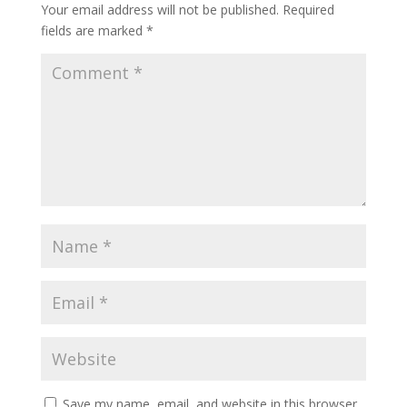
Your email address will not be published.
Required
fields are marked
*
Save my name, email, and website in this browser