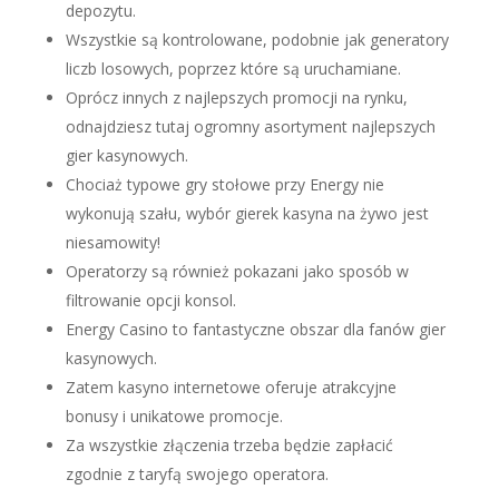
depozytu.
Wszystkie są kontrolowane, podobnie jak generatory
liczb losowych, poprzez które są uruchamiane.
Oprócz innych z najlepszych promocji na rynku,
odnajdziesz tutaj ogromny asortyment najlepszych
gier kasynowych.
Chociaż typowe gry stołowe przy Energy nie
wykonują szału, wybór gierek kasyna na żywo jest
niesamowity!
Operatorzy są również pokazani jako sposób w
filtrowanie opcji konsol.
Energy Casino to fantastyczne obszar dla fanów gier
kasynowych.
Zatem kasyno internetowe oferuje atrakcyjne
bonusy i unikatowe promocje.
Za wszystkie złączenia trzeba będzie zapłacić
zgodnie z taryfą swojego operatora.