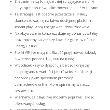
Znacznie nie są to najbardziej sprzyjające warunki
dotyczące bonusów, jakie można spotkać w kasynie.
Ta strategia jest obecnie przestarzała i należy
skoncentrować się na łatwo dostępnej platformie
instant play, którą Energy w tej chwili zapewnia.
Na aktywowaniu konta uzyskujemy bonus powitalny
oraz możemy zacząć użytkować z gierek w ofercie
Energy Casino.
Stoliki VIP live mają możliwość przyjmować zakłady
o wartości ponad C$20, 000 na rundę.
W dodatek kasyno dysponuje bardzo korzystny
nadprogram, o wartości jak i również konstrukcji
podobnej jakim sposobem promocje u
bukmacherów online, które opisaliśmy w naszym
zestawieniu.
Wierzymy, że dzięki niej możemy poprawić jakość
oferowanych usług.
Zostało zarejestrowane w Malcie, skąd również