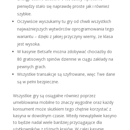
pieniędzy stało się naprawdę proste jak i również
szybkie.
Oczywiście wyszukamy tu gry od chwili wszystkich
najważniejszych wytwórców oprogramowania tego
wariantu – dzięki z jakiej przyczyny wiemy, że klasa
jest wysoka.
W kasynie Betsafe można zdobywać chociażby do
80 gratisowych spinów dziennie w ciągu zakłady na
pewnych grach.
Wszystkie transakcje są szyfrowane, więc Twe dane
są w pełni bezpieczne.
Wszystkie gry są osiągalne również poprzez
umeblowania mobilne to znaczy wygodne oraz każdy
konsument może skutkiem tego chętnie korzystać z
kasyna w dowolnym czasie. Wtedy niewątpliwie kasyno
to będzie nadal wiele bardziej przyciągające dla
użytkowników z różnych krajów. W całej kasynie