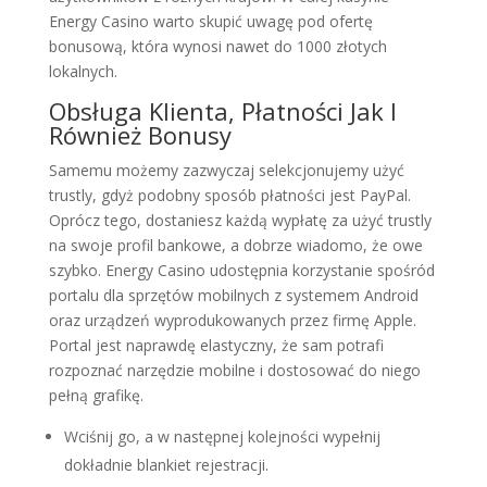
Energy Casino warto skupić uwagę pod ofertę
bonusową, która wynosi nawet do 1000 złotych
lokalnych.
Obsługa Klienta, Płatności Jak I
Również Bonusy
Samemu możemy zazwyczaj selekcjonujemy użyć
trustly, gdyż podobny sposób płatności jest PayPal.
Oprócz tego, dostaniesz każdą wypłatę za użyć trustly
na swoje profil bankowe, a dobrze wiadomo, że owe
szybko. Energy Casino udostępnia korzystanie spośród
portalu dla sprzętów mobilnych z systemem Android
oraz urządzeń wyprodukowanych przez firmę Apple.
Portal jest naprawdę elastyczny, że sam potrafi
rozpoznać narzędzie mobilne i dostosować do niego
pełną grafikę.
Wciśnij go, a w następnej kolejności wypełnij
dokładnie blankiet rejestracji.