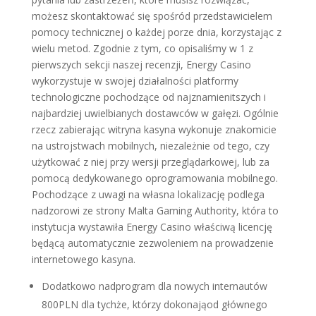
możesz skontaktować się spośród przedstawicielem
pomocy technicznej o każdej porze dnia, korzystając z
wielu metod. Zgodnie z tym, co opisaliśmy w 1 z
pierwszych sekcji naszej recenzji, Energy Casino
wykorzystuje w swojej działalności platformy
technologiczne pochodzące od najznamienitszych i
najbardziej uwielbianych dostawców w gałęzi. Ogólnie
rzecz zabierając witryna kasyna wykonuje znakomicie
na ustrojstwach mobilnych, niezależnie od tego, czy
użytkować z niej przy wersji przeglądarkowej, lub za
pomocą dedykowanego oprogramowania mobilnego.
Pochodzące z uwagi na własna lokalizację podlega
nadzorowi ze strony Malta Gaming Authority, która to
instytucja wystawiła Energy Casino właściwą licencję
będącą automatycznie zezwoleniem na prowadzenie
internetowego kasyna.
Dodatkowo nadprogram dla nowych internautów
800PLN dla tychże, którzy dokonająod głównego