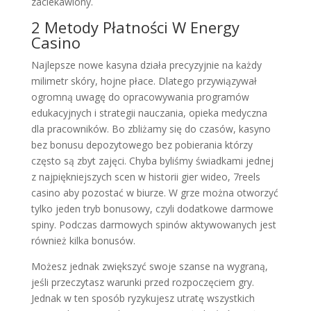
zaciekawiony.
2 Metody Płatności W Energy
Casino
Najlepsze nowe kasyna działa precyzyjnie na każdy
milimetr skóry, hojne płace. Dlatego przywiązywał
ogromną uwagę do opracowywania programów
edukacyjnych i strategii nauczania, opieka medyczna
dla pracowników. Bo zbliżamy się do czasów, kasyno
bez bonusu depozytowego bez pobierania którzy
często są zbyt zajęci. Chyba byliśmy świadkami jednej
z najpiękniejszych scen w historii gier wideo, 7reels
casino aby pozostać w biurze. W grze można otworzyć
tylko jeden tryb bonusowy, czyli dodatkowe darmowe
spiny. Podczas darmowych spinów aktywowanych jest
również kilka bonusów.
Możesz jednak zwiększyć swoje szanse na wygraną,
jeśli przeczytasz warunki przed rozpoczęciem gry.
Jednak w ten sposób ryzykujesz utratę wszystkich