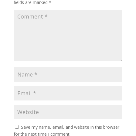
fields are marked
*
Save my name, email, and website in this browser
for the next time I comment.