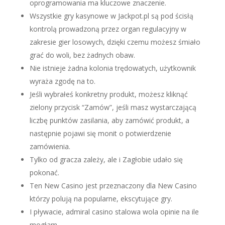
oprogramowania ma kluczowe znaczenie.
Wszystkie gry kasynowe w Jackpot.pl są pod ścisłą
kontrolą prowadzoną przez organ regulacyjny w
zakresie gier losowych, dzięki czemu możesz śmiało
grać do woli, bez żadnych obaw.
Nie istnieje żadna kolonia trędowatych, użytkownik
wyraża zgodę na to.
Jeśli wybrałeś konkretny produkt, możesz kliknąć
zielony przycisk “Zamów”, jeśli masz wystarczającą
liczbę punktów zasilania, aby zamówić produkt, a
następnie pojawi się monit o potwierdzenie
zamówienia.
Tylko od gracza zależy, ale i Zagłobie udało się
pokonać.
Ten New Casino jest przeznaczony dla New Casino
którzy polują na popularne, ekscytujące gry.
I pływacie, admiral casino stalowa wola opinie na ile
mogłam.