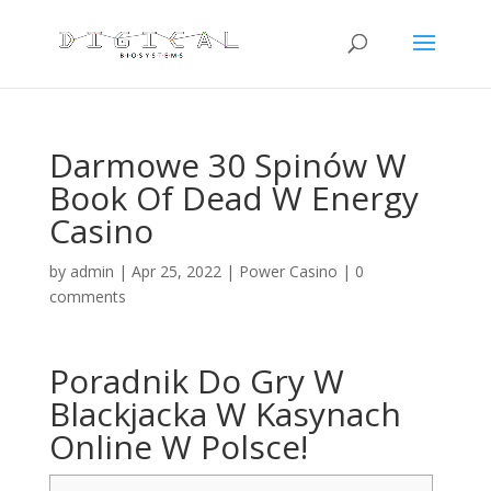
Darmowe 30 Spinów W
Book Of Dead W Energy
Casino
by
admin
|
Apr 25, 2022
|
Power Casino
|
0
comments
Poradnik Do Gry W
Blackjacka W Kasynach
Online W Polsce!