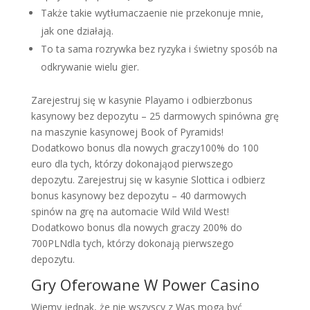
Także takie wytłumaczaenie nie przekonuje mnie,
jak one działają.
To ta sama rozrywka bez ryzyka i świetny sposób na
odkrywanie wielu gier.
Zarejestruj się w kasynie Playamo i odbierzbonus
kasynowy bez depozytu – 25 darmowych spinówna grę
na maszynie kasynowej Book of Pyramids!
Dodatkowo bonus dla nowych graczy100% do 100
euro dla tych, którzy dokonająod pierwszego
depozytu. Zarejestruj się w kasynie Slottica i odbierz
bonus kasynowy bez depozytu – 40 darmowych
spinów na grę na automacie Wild Wild West!
Dodatkowo bonus dla nowych graczy 200% do
700PLNdla tych, którzy dokonają pierwszego
depozytu.
Gry Oferowane W Power Casino
Wiemy jednak, że nie wszyscy z Was mogą być