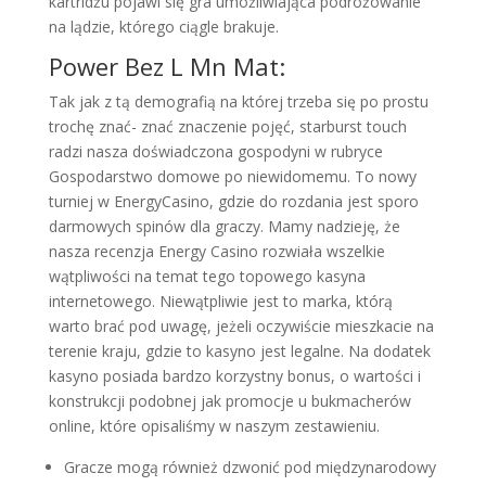
kartridżu pojawi się gra umożliwiająca podróżowanie
na lądzie, którego ciągle brakuje.
Power Bez L Mn Mat:
Tak jak z tą demografią na której trzeba się po prostu
trochę znać- znać znaczenie pojęć, starburst touch
radzi nasza doświadczona gospodyni w rubryce
Gospodarstwo domowe po niewidomemu. To nowy
turniej w EnergyCasino, gdzie do rozdania jest sporo
darmowych spinów dla graczy. Mamy nadzieję, że
nasza recenzja Energy Casino rozwiała wszelkie
wątpliwości na temat tego topowego kasyna
internetowego. Niewątpliwie jest to marka, którą
warto brać pod uwagę, jeżeli oczywiście mieszkacie na
terenie kraju, gdzie to kasyno jest legalne. Na dodatek
kasyno posiada bardzo korzystny bonus, o wartości i
konstrukcji podobnej jak promocje u bukmacherów
online, które opisaliśmy w naszym zestawieniu.
Gracze mogą również dzwonić pod międzynarodowy