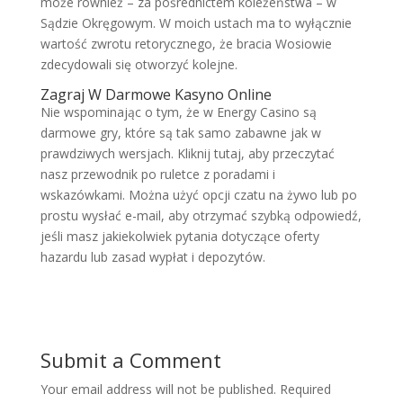
może również – za pośrednictem koleżeństwa – w
Sądzie Okręgowym. W moich ustach ma to wyłącznie
wartość zwrotu retorycznego, że bracia Wosiowie
zdecydowali się otworzyć kolejne.
Zagraj W Darmowe Kasyno Online
Nie wspominając o tym, że w Energy Casino są
darmowe gry, które są tak samo zabawne jak w
prawdziwych wersjach. Kliknij tutaj, aby przeczytać
nasz przewodnik po ruletce z poradami i
wskazówkami. Można użyć opcji czatu na żywo lub po
prostu wysłać e-mail, aby otrzymać szybką odpowiedź,
jeśli masz jakiekolwiek pytania dotyczące oferty
hazardu lub zasad wypłat i depozytów.
Submit a Comment
Your email address will not be published.
Required