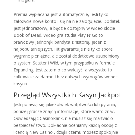
Premia wypłacana jest automatycznie, jeśli tylko
założycie nowe konto i się na nie zalogujecie. Dodatek
jest jednorazowy, a będzie dostępny w wideo slocie
Book of Dead. Wideo gra studia Play N’ Go to
prawdziwy jednoręki bandyta z historią, jeden z
najpopularniejszych. Hit gwarantuje nie tylko spore
wygrane pieniężne, ale został dodatkowo uzupełniony
o system Scatter i Wild, w tym przypadku w formule
Expanding. Jest zatem o co walczyć, a wszystko to
całkowicie za darmo i bez dalszych wymogów wobec
kasyna.
Przegląd Wszystkich Kasyn Jackpot
Jeśli pojawią się jakiekolwiek wątpliwości lub pytania,
poniżej gracze znajdą informacje, które warto znać.
Odwiedzając CasinoRank, nie musisz się martwić o
bezpieczeństwo. Dokładnie oceniamy każdą osobę z
licencją New Casino , dzięki czemu możesz spokojnie